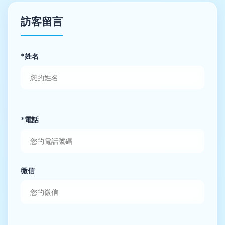
訪客留言
*姓名
*電話
微信