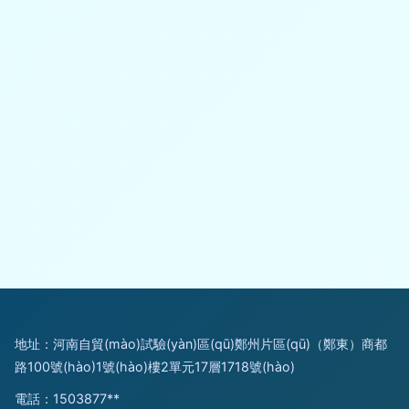
地址：河南自貿(mào)試驗(yàn)區(qū)鄭州片區(qū)（鄭東）商都
路100號(hào)1號(hào)樓2單元17層1718號(hào)
電話：1503877**