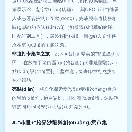
據(jù)線索走訪特定地點(diǎn)（如竹刻博物館、草
編展示館、老字號(hào)店鋪），與NPC（可由傳承
人或志愿者扮演）互動(dòng)，完成與非遺技藝相
關(guān)的趣味任務(wù)（如辨識(shí)草編紋樣、
匹配竹刻工具），最終解開(kāi)一個(gè)與文化傳
承相關(guān)的主題謎題。
非遺打卡集章之旅
：設(shè)計(jì)精美的“非遺護(hù)
照”，在散布于老街區(qū)的各個(gè)非遺體驗(yàn)
點(diǎn)設(shè)置打卡蓋章處，集齊印章可兌換特
色小禮品。
亮點(diǎn)
：將文化探索變?yōu)橐粓?chǎng)有趣
的冒險(xiǎn)，適合家庭、朋友團(tuán)體，深度游
覽的同時(shí)學(xué)習(xí)知識(shí)。
4. “非遺+”跨界沙龍與創(chuàng)意市集