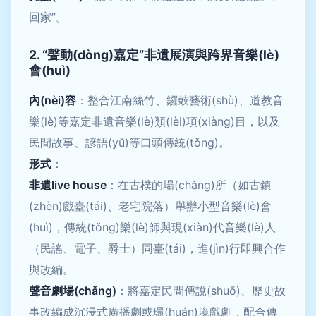
回家”。
2. “聲動(dòng)嘉定”非遺展演與跨界音樂(lè)
會(huì)
內(nèi)容
：整合江南絲竹、鑼鼓藝術(shù)、道教音
樂(lè)等嘉定非遺音樂(lè)類(lèi)項(xiàng)目，以及
民間故事、諺語(yǔ)等口頭傳統(tǒng)。
形式
：
非遺live house
：在古樸的場(chǎng)所（如古鎮
(zhèn)戲臺(tái)、老宅院落）舉辦小型音樂(lè)會
(huì)，傳統(tǒng)樂(lè)師與現(xiàn)代音樂(lè)人
（民謠、電子、爵士）同臺(tái)，進(jìn)行即興合作
與改編。
聲音劇場(chǎng)
：將嘉定民間傳說(shuō)、歷史故
事改編成沉浸式廣播劇或環(huán)境戲劇，配合傳