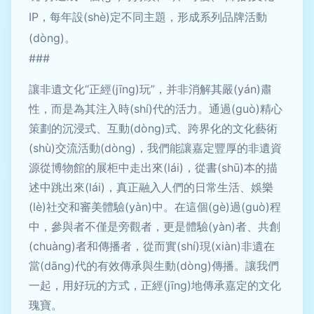
IP，每年設(shè)定不同主題，形成系列品牌活動
(dòng)。
###
讓非遺文化“正經(jīng)玩”，并非消解其嚴(yán)肅
性，而是為其注入時(shí)代的活力。通過(guò)精心
策劃的沉浸式、互動(dòng)式、跨界化的文化藝術
(shù)交流活動(dòng)，我們能讓嘉定豐厚的非遺資
源從博物館的展柜中走出來(lái)，從書(shū)本的描
述中跳出來(lái)，真正融入人們的日常生活、娛樂
(lè)社交和審美體驗(yàn)中。在這個(gè)過(guò)程
中，參與者不僅是旁觀者，更是體驗(yàn)者、共創
(chuàng)者和傳播者，從而實(shí)現(xiàn)非遺在
當(dāng)代的有效傳承與生動(dòng)傳播。讓我們
一起，用好玩的方式，正經(jīng)地傳承嘉定的文化
瑰寶。