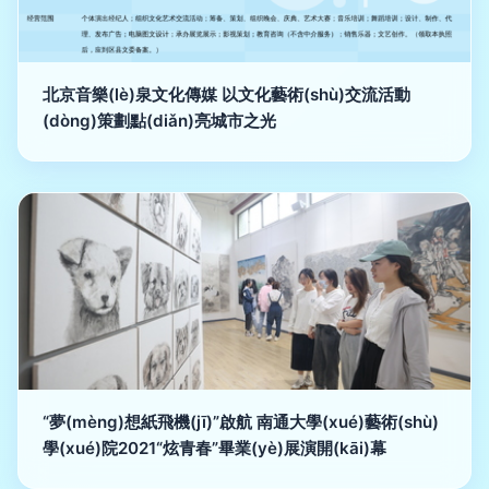
北京音樂(lè)泉文化傳媒 以文化藝術(shù)交流活動
(dòng)策劃點(diǎn)亮城市之光
“夢(mèng)想紙飛機(jī)”啟航 南通大學(xué)藝術(shù)
學(xué)院2021“炫青春”畢業(yè)展演開(kāi)幕