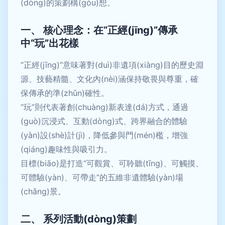
(dòng)的策劃構(gòu)想。
一、 核心理念：在“正經(jīng)”傳承
中“玩”出花樣
“正經(jīng)”意味著對(duì)非遺項(xiàng)目的歷史淵
源、技藝精髓、文化內(nèi)涵保持敬畏與尊重，確
保傳承的準(zhǔn)確性。
“玩”則代表著創(chuàng)新表達(dá)方式，通過
(guò)沉浸式、互動(dòng)式、跨界融合的體驗
(yàn)設(shè)計(jì)，降低參與門(mén)檻，增強
(qiáng)趣味性與吸引力。
目標(biāo)是打造“可觀賞、可聆聽(tīng)、可觸摸、
可體驗(yàn)、可帶走”的五維非遺體驗(yàn)場
(chǎng)景。
二、 系列活動(dòng)策劃