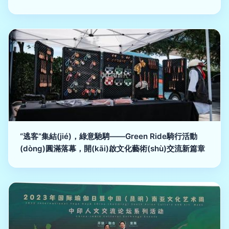
“逃客”集結(jié)，綠意馳騁——Green Ride騎行活動
(dòng)圓滿落幕，開(kāi)啟文化藝術(shù)交流新篇章