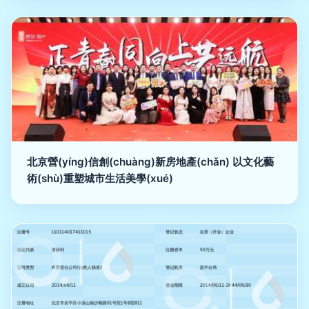
北京營(yíng)信創(chuàng)新房地產(chǎn) 以文化藝
術(shù)重塑城市生活美學(xué)