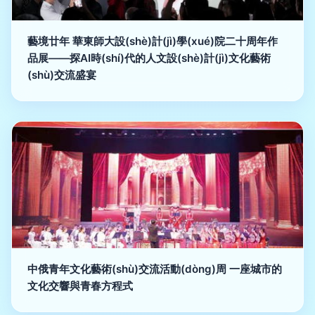
藝境廿年 華東師大設(shè)計(jì)學(xué)院二十周年作
品展——探AI時(shí)代的人文設(shè)計(jì)文化藝術
(shù)交流盛宴
中俄青年文化藝術(shù)交流活動(dòng)周 一座城市的
文化交響與青春方程式