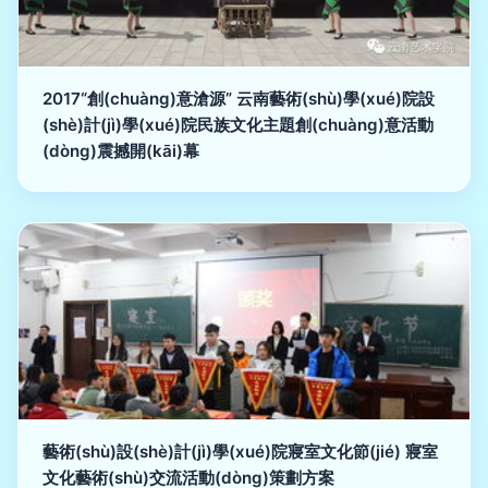
2017“創(chuàng)意滄源” 云南藝術(shù)學(xué)院設
(shè)計(jì)學(xué)院民族文化主題創(chuàng)意活動
(dòng)震撼開(kāi)幕
藝術(shù)設(shè)計(jì)學(xué)院寢室文化節(jié) 寢室
文化藝術(shù)交流活動(dòng)策劃方案