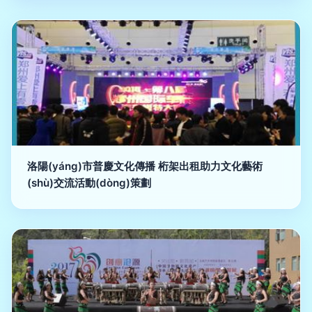
洛陽(yáng)市普慶文化傳播 桁架出租助力文化藝術
(shù)交流活動(dòng)策劃