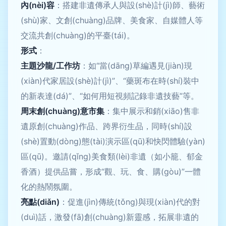
內(nèi)容
：搭建非遺傳承人與設(shè)計(jì)師、藝術
(shù)家、文創(chuàng)品牌、美食家、自媒體人等
交流共創(chuàng)的平臺(tái)。
形式
：
主題沙龍/工作坊
：如“當(dāng)草編遇見(jiàn)現
(xiàn)代家居設(shè)計(jì)”、“藥斑布在時(shí)裝中
的新表達(dá)”、“如何用短視頻記錄非遺技藝”等。
周末創(chuàng)意市集
：集中展示和銷(xiāo)售非
遺原創(chuàng)作品、跨界衍生品，同時(shí)設
(shè)置動(dòng)態(tài)演示區(qū)和快閃體驗(yàn)
區(qū)。邀請(qǐng)美食類(lèi)非遺（如小籠、郁金
香酒）提供品嘗，形成“觀、玩、食、購(gòu)”一體
化的熱鬧氛圍。
亮點(diǎn)
：促進(jìn)傳統(tǒng)與現(xiàn)代的對
(duì)話，激發(fā)創(chuàng)新靈感，拓展非遺的