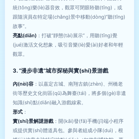
統(tǒng)樂(lè)器音效，觀眾可閉眼聆聽(tīng)，或
跟隨演員在特定場(chǎng)景中移動(dòng)“聽(tīng)
故事”。
亮點(diǎn)
：打破“靜態(tài)展示”，用聽(tīng)覺
(jué)激活文化想象，吸引音樂(lè)愛(ài)好者和年輕
觀眾。
3. “漫步非遺”城市探秘與實(shí)景游戲
內(nèi)容
：以嘉定古城、南翔古鎮(zhèn)、州橋老
街等歷史文化街區(qū)為舞臺(tái)，將多個(gè)非遺
知識(shí)點(diǎn)融入游戲線索。
形式
：
實(shí)景解謎游戲
：開(kāi)發(fā)手機(jī)端小程序
或提供實(shí)體道具包。參與者組成小隊(duì)，根