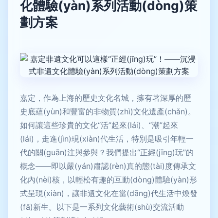
化體驗(yàn)系列活動(dòng)策
劃方案
嘉定，作為上海的歷史文化名城，擁有著深厚的歷
史底蘊(yùn)和豐富的非物質(zhì)文化遺產(chǎn)。
如何讓這些珍貴的文化“活”起來(lái)、“潮”起來
(lái)，走進(jìn)現(xiàn)代生活，特別是吸引年輕一
代的關(guān)注與參與？我們提出“正經(jīng)玩”的
概念——即以嚴(yán)肅認(rèn)真的態(tài)度傳承文
化內(nèi)核，以輕松有趣的互動(dòng)體驗(yàn)形
式呈現(xiàn)，讓非遺文化在當(dāng)代生活中煥發
(fā)新生。以下是一系列文化藝術(shù)交流活動