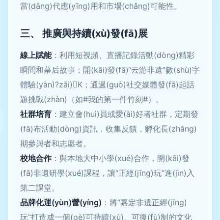
當(dāng)代應(yīng)用和市場(chǎng)可能性。
三、 推廣與持續(xù)發(fā)展
線上賦能
：利用短視頻、直播記錄活動(dòng)精彩
瞬間和幕后故事；開(kāi)發(fā)“云游非遺”數(shù)字
體驗(yàn)?zāi)K；通過(guò)社交媒體發(fā)起話
題挑戰(zhàn)（如#我的第一件竹刻#）。
社群培育
：建立會(huì)員或愛(ài)好者社群，定期發
(fā)布活動(dòng)資訊，收集反饋，孵化長(zhǎng)
期參與者和志愿者。
校地合作
：與本地大中小學(xué)合作，開(kāi)發
(fā)非遺研學(xué)課程，讓“正經(jīng)玩”進(jìn)入
第二課堂。
品牌化運(yùn)營(yíng)
：將“嘉定非遺正經(jīng)
玩”打造成一個(gè)可持續(xù)、可復(fù)制的文化