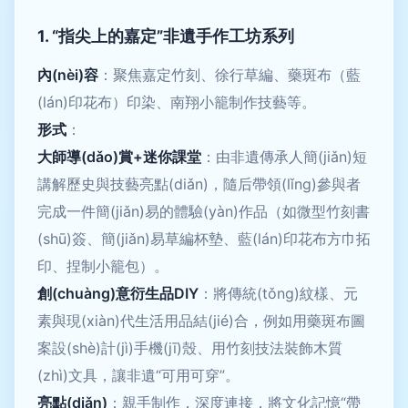
1. “指尖上的嘉定”非遺手作工坊系列
內(nèi)容
：聚焦嘉定竹刻、徐行草編、藥斑布（藍
(lán)印花布）印染、南翔小籠制作技藝等。
形式
：
大師導(dǎo)賞+迷你課堂
：由非遺傳承人簡(jiǎn)短
講解歷史與技藝亮點(diǎn)，隨后帶領(lǐng)參與者
完成一件簡(jiǎn)易的體驗(yàn)作品（如微型竹刻書
(shū)簽、簡(jiǎn)易草編杯墊、藍(lán)印花布方巾拓
印、捏制小籠包）。
創(chuàng)意衍生品DIY
：將傳統(tǒng)紋樣、元
素與現(xiàn)代生活用品結(jié)合，例如用藥斑布圖
案設(shè)計(jì)手機(jī)殼、用竹刻技法裝飾木質
(zhì)文具，讓非遺“可用可穿”。
亮點(diǎn)
：親手制作，深度連接，將文化記憶“帶