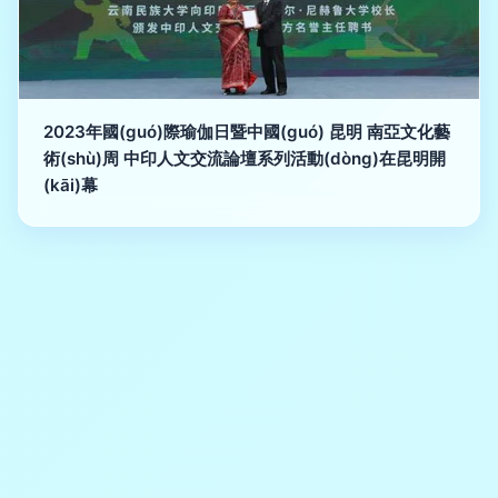
2023年國(guó)際瑜伽日暨中國(guó) 昆明 南亞文化藝
術(shù)周 中印人文交流論壇系列活動(dòng)在昆明開
(kāi)幕