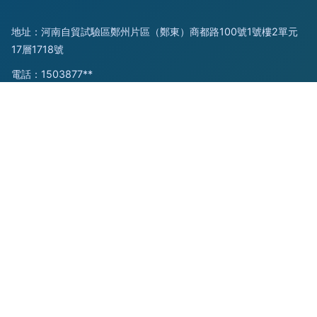
地址：河南自貿試驗區鄭州片區（鄭東）商都路100號1號樓2單元
17層1718號
電話：1503877**
Copyright © 2026
www.baitetape.com.cn
文化藝術交流活動策
劃
河南藝境空間文化傳播有限公司
文化藝術交流活動策劃
版權所
有
Sitemap
感谢您访问我们的网站，您可能还对以下资源感兴趣：庆阳映芯
信息科技有限公司
www黄色网址com|www黄色一片|www簧片|www簧片AV天
天看|www激情色图|www精品国产|www精品久久|WWW久久
爱COM狼人|www久久精品|www酒店偷拍激情视频
网站地图