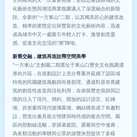
化藝術生態與潮流商業氛圍邁入了深度融合的新階
段。全新的“一方東山”二期，以其獨具匠心的建筑改
造、精準的業態定位與豐富的文化藝術內容，迅速
成為城市中又一處吸引年輕人打卡、激發創意靈
感、促進文化交流的“潮”陣地。
新舊交融，建筑再造詮釋空間美學
“一方東山”文創園二期選址于東山口歷史文化氛圍濃
厚的片區，在規劃設計上充分尊重并延續了該區域
特有的民國建筑風貌與街巷肌理。通過對原有舊建
筑的創造性改造與活化利用，在保留歷史痕跡與記
憶的注入了現代、簡約、開放的設計語言。紅磚
墻、拱形窗與現代玻璃幕墻、鋼結構形成了有趣對
話，營造出兼具復古情懷與時尚感的復合空間。園
區內部動線流暢，穿插著庭院、露臺與空中連廊，
為各類活動的舉辦與公眾的游覽休憩提供了多樣