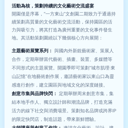
活動為核，策劃持續的文化藝術交流盛宴
開園僅是序幕，“一方東山”文創園二期致力于通過持
續策劃高質量的文化藝術交流活動，保持園區的活
力與吸引力，將其打造為廣州重要的文化事件發生
地。其活動策劃圍繞以下幾個核心方向展開：
主題藝術展覽系列：
與國內外新銳藝術家、策展人
合作，定期舉辦當代藝術、插畫、裝置、多媒體等
不同形式的主題展覽。開園季即可策劃“城市肌理·東
山記憶”在地藝術創作展，邀請藝術家以東山口為靈
感進行創作，建立園區與地域文化的深度鏈接。
創意市集與品牌快閃：
定期舉辦周末創意市集，集
結本地手作人、獨立設計師和潮流品牌，打造充滿
活力的線下社交與消費場景。策劃知名品牌或跨界IP
的限定快閃店，制造話題，帶來新鮮體驗。
大師講座與創意工作坊：
邀請文化藝術、設計、建