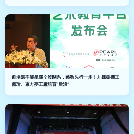
劇場還不能坐滿？沒關系，藝教先行一步！九棵樹攜王
佩瑜、東方夢工廠培育“后浪”