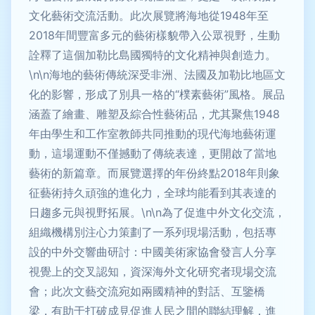
文化藝術交流活動。此次展覽將海地從1948年至
2018年間豐富多元的藝術樣貌帶入公眾視野，生動
詮釋了這個加勒比島國獨特的文化精神與創造力。
\n\n海地的藝術傳統深受非洲、法國及加勒比地區文
化的影響，形成了別具一格的“樸素藝術”風格。展品
涵蓋了繪畫、雕塑及綜合性藝術品，尤其聚焦1948
年由學生和工作室教師共同推動的現代海地藝術運
動，這場運動不僅撼動了傳統表達，更開啟了當地
藝術的新篇章。而展覽選擇的年份終點2018年則象
征藝術持久頑強的進化力，全球均能看到其表達的
日趨多元與視野拓展。\n\n為了促進中外文化交流，
組織機構別注心力策劃了一系列現場活動，包括專
設的中外交響曲研討：中國美術家協會發言人分享
視覺上的交叉認知，資深海外文化研究者現場交流
會；此次文藝交流宛如兩國精神的對話、互鑒橋
梁，有助于打破成見促進人民之間的聯結理解，進