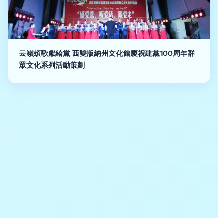
云嶺頌歌獻給黨 西雙版納州文化館慶祝建黨100周年群
眾文化系列活動策劃