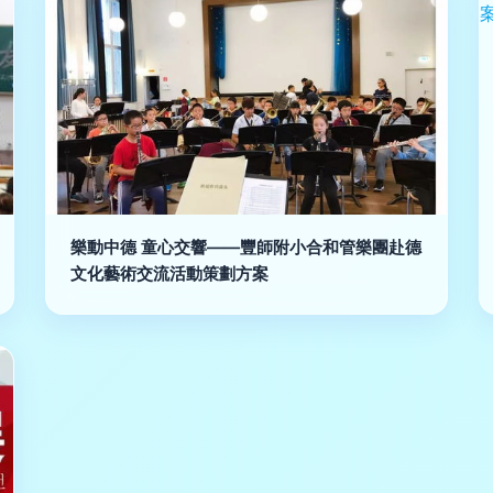
樂動中德 童心交響——豐師附小合和管樂團赴德
文化藝術交流活動策劃方案