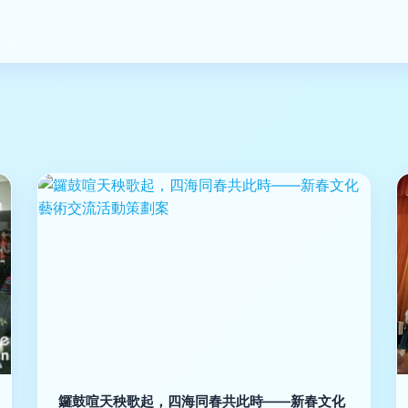
鑼鼓喧天秧歌起，四海同春共此時——新春文化