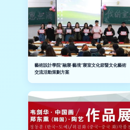
藝術設計學院“融寢·藝境”寢室文化節暨文化藝術
交流活動策劃方案