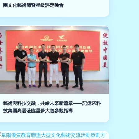
團文化藝術節暨星級評定晚會
藝術與科技交融，共繪未來新篇章——記億來科
技集團高層蒞臨星夢大道參觀指導